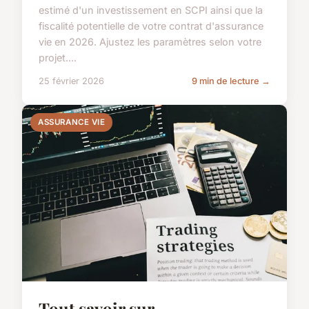
estimé d'un investissement en SCPI ainsi que la
fiscalité potentielle de votre contrat d'assurance
vie en 2026. Ajustez les paramètres selon votre
projet....
25 février 2026
9 min de lecture →
ASSURANCE VIE
Tout savoir sur